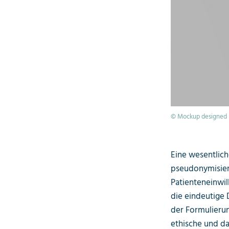
© Mockup designed b
Eine wesentlich
pseudonymisier
Patienteneinwil
die eindeutige 
der Formulierun
ethische und d