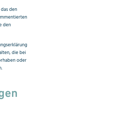
 das den
kommentierten
ie den
ungserklärung
lten, die bei
orhaben oder
n.
ngen