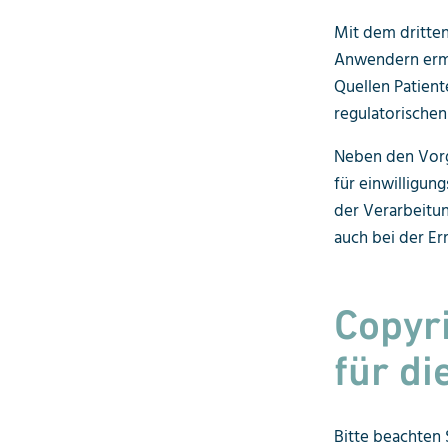
Mit dem dritten
Anwendern ermö
Quellen Patient
regulatorische
Neben den Vorga
für einwilligun
der Verarbeitu
auch bei der Er
Copyr
für d
Bitte beachten