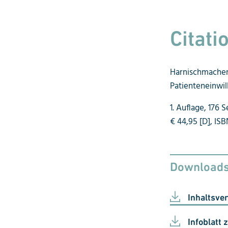
Citati
Harnischmacher, 
Patienteneinwill
1. Auflage, 176
€ 44,95 [D], IS
Download
Inhaltsve
Infoblatt 