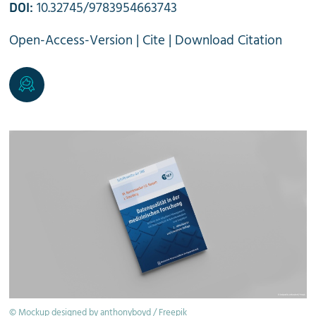
10.32745/9783954663743
DOI:
Open-Access-Version
|
Cite
|
Download Citation
© Mockup designed by anthonyboyd / Freepik