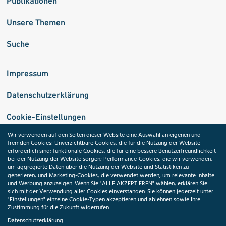
Publikationen
Unsere Themen
Suche
Impressum
Datenschutzerklärung
Cookie-Einstellungen
Wir verwenden auf den Seiten dieser Website eine Auswahl an eigenen und
fremden Cookies: Unverzichtbare Cookies, die für die Nutzung der Website
Medizininformatik-Initiative
erforderlich sind; funktionale Cookies, die für eine bessere Benutzerfreundlichkeit
bei der Nutzung der Website sorgen; Performance-Cookies, die wir verwenden,
um aggregierte Daten über die Nutzung der Website und Statistiken zu
generieren; und Marketing-Cookies, die verwendet werden, um relevante Inhalte
und Werbung anzuzeigen. Wenn Sie "ALLE AKZEPTIEREN" wählen, erklären Sie
ToolPool Gesundheitsforschung
sich mit der Verwendung aller Cookies einverstanden. Sie können jederzeit unter
"Einstellungen" einzelne Cookie-Typen akzeptieren und ablehnen sowie Ihre
Zustimmung für die Zukunft widerrufen.
Datenschutzerklärung