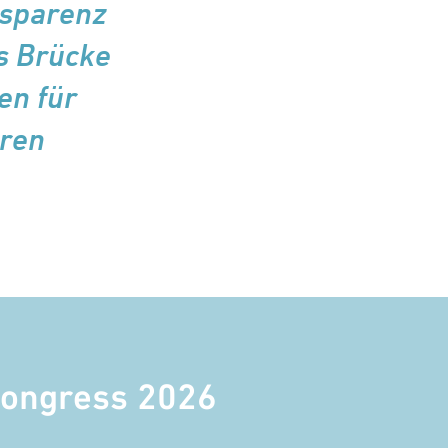
nsparenz
ls Brücke
en für
eren
ongress 2026