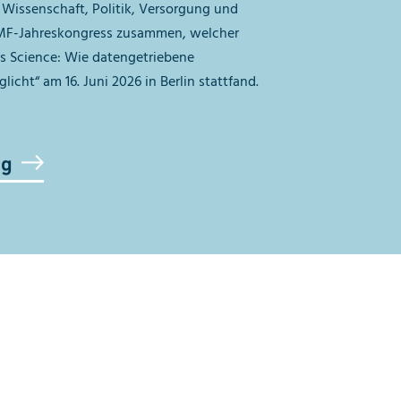
Wissenschaft, Politik, Versorgung und
TMF-Jahreskongress zusammen, welcher
s Science: Wie datengetriebene
cht“ am 16. Juni 2026 in Berlin stattfand.
ng