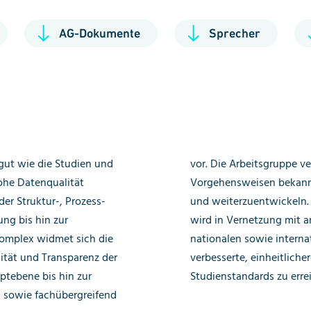
AG-Dokumente
Sprecher
gut wie die Studien und
Ziel, solches Wissen und
ohe Datenqualität
ch zu reflektieren
er Struktur-, Prozess-
m Thema Datenqualität
ng bis hin zur
itsgruppen und
omplex widmet sich die
itiativen angestrebt,
ität und Transparenz der
ntere Datenqualitäts- und
tebene bis hin zur
Studienstandards zu erre
n sowie fachübergreifend