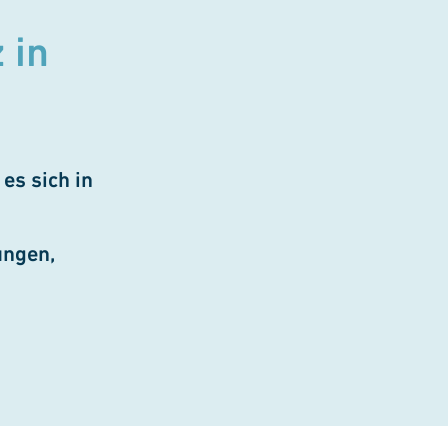
 in
es sich in
ungen,