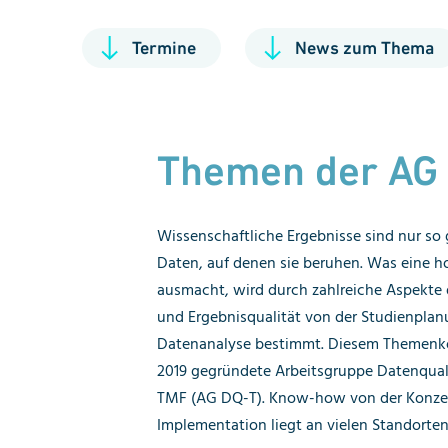
Termine
News zum Thema
Themen der AG
Wissenschaftliche Ergebnisse sind nur so 
vor. Die Arbeitsgruppe verfolgt daher das 
Daten, auf denen sie beruhen. Was eine h
Vorgehensweisen bekannter zu machen, kritis
ausmacht, wird durch zahlreiche Aspekte d
und weiterzuentwickeln. Als Plattform zu
und Ergebnisqualität von der Studienplanu
wird in Vernetzung mit anderen TMF-Arbe
Datenanalyse bestimmt. Diesem Themenk
nationalen sowie internationalen In
2019 gegründete Arbeitsgruppe Datenqual
verbesserte, einheitlichere und transpare
TMF (AG DQ-T). Know-how von der Konzep
Implementation liegt an vielen Standorte