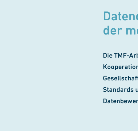
Datenq
der me
Die TMF-Arb
Kooperation
Gesellschaf
Standards u
Datenbewer