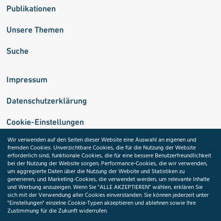
Publikationen
Unsere Themen
Suche
Impressum
Datenschutzerklärung
Cookie-Einstellungen
Wir verwenden auf den Seiten dieser Website eine Auswahl an eigenen und
fremden Cookies: Unverzichtbare Cookies, die für die Nutzung der Website
Medizininformatik-Initiative
erforderlich sind; funktionale Cookies, die für eine bessere Benutzerfreundlichkeit
bei der Nutzung der Website sorgen; Performance-Cookies, die wir verwenden,
um aggregierte Daten über die Nutzung der Website und Statistiken zu
generieren; und Marketing-Cookies, die verwendet werden, um relevante Inhalte
und Werbung anzuzeigen. Wenn Sie "ALLE AKZEPTIEREN" wählen, erklären Sie
ToolPool Gesundheitsforschung
sich mit der Verwendung aller Cookies einverstanden. Sie können jederzeit unter
"Einstellungen" einzelne Cookie-Typen akzeptieren und ablehnen sowie Ihre
Zustimmung für die Zukunft widerrufen.