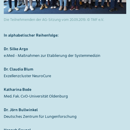
Die Teilnehmenden der AG-Sitzung vom 20.09.2019. © TMF e.V.
In alphabetischer Reihenfolge:
Dr. Silke Argo
e:Med - Maßnahmen zur Etablierung der Systemmedizin
Dr. Claudia Blum
Exzellenzcluster NeuroCure
Katharina Bode
Med. Fak. CvO-Universität Oldenburg
Dr. Jörn Bullwinkel
Deutsches Zentrum für Lungenforschung
Hannah Geupel