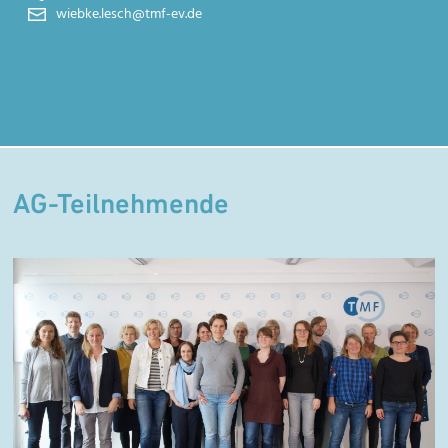
wiebke.lesch@tmf-ev.de
AG-Teilnehmende