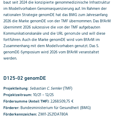
baut seit 2024 die konzipierte genommedizinische Infrastruktur
im Modellvorhaben Genomsequenzierung auf. Im Rahmen der
nationalen Strategie genomDE hat das BMG zum Jahresanfang
2026 die Marke genomDE von der TMF übernommen. Das BfArM
übernimmt 2026 sukzessive die von der TMF aufgebauten
Kommunikationskanäle und die URL
genom.de
und will diese
fortführen. Auch die Marke genomDE wird vom BfArM im
Zusammenhang mit dem Modellvorhaben genutzt. Das 5.
genomDE-Symposium wird 2026 vom BfArM veranstaltet
werden.
D125-02 genomDE
Sebastian C. Semler
(TMF)
Projektleitung:
10/21 – 12/25
Projektzeitraum:
2.268.509,75 €
Fördersumme (Anteil TMF):
Bundesministerium für Gesundheit (BMG)
Förderer:
ZMI1-2521DAT80A
Förderkennzeichen: