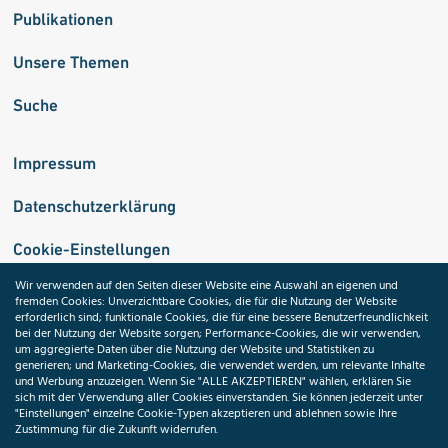
Publikationen
Unsere Themen
Suche
Impressum
Datenschutzerklärung
Cookie-Einstellungen
Wir verwenden auf den Seiten dieser Website eine Auswahl an eigenen und
fremden Cookies: Unverzichtbare Cookies, die für die Nutzung der Website
Medizininformatik-Initiative
erforderlich sind; funktionale Cookies, die für eine bessere Benutzerfreundlichkeit
bei der Nutzung der Website sorgen; Performance-Cookies, die wir verwenden,
um aggregierte Daten über die Nutzung der Website und Statistiken zu
generieren; und Marketing-Cookies, die verwendet werden, um relevante Inhalte
und Werbung anzuzeigen. Wenn Sie "ALLE AKZEPTIEREN" wählen, erklären Sie
ToolPool Gesundheitsforschung
sich mit der Verwendung aller Cookies einverstanden. Sie können jederzeit unter
"Einstellungen" einzelne Cookie-Typen akzeptieren und ablehnen sowie Ihre
Zustimmung für die Zukunft widerrufen.