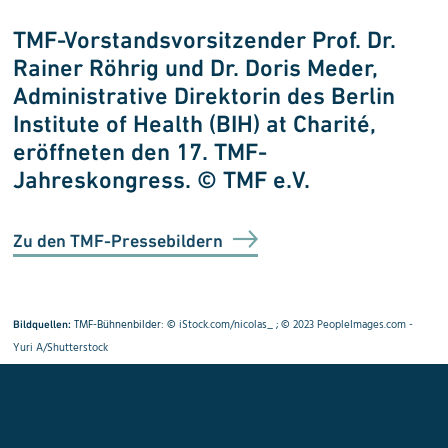
e
TMF-Vorstandsvorsitzender Prof. Dr.
D
Rainer Röhrig und Dr. Doris Meder,
d
Administrative Direktorin des Berlin
V
Institute of Health (BIH) at Charité,
F
eröffneten den 17. TMF-
Jahreskongress. © TMF e.V.
Zu den TMF-Pressebildern
TMF-Bühnenbilder: ©
iStock.com/nicolas_
; ©
2023 PeopleImages.com -
Bildquellen:
Yuri A/Shutterstock