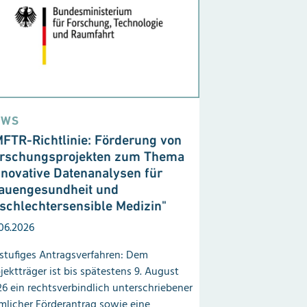
EWS
FTR-Richtlinie: Förderung von
rschungsprojekten zum Thema
nnovative Daten
analysen für
auen
gesundheit und
schlechtersensible Medizin"
06.2026
stufiges Antragsverfahren: Dem
jektträger ist bis spätestens 9. August
6 ein rechtsverbindlich unterschriebener
mlicher Förderantrag sowie eine