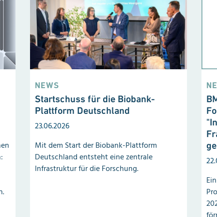
NEWS
N
Startschuss für die Biobank-
BM
Plattform Deutschland
Fo
"I
23.06.2026
Fr
nen
Mit dem Start der Biobank-Plattform
ge
:
Deutschland entsteht eine zentrale
22.
Infrastruktur für die Forschung.
Ein
n.
Pro
202
för