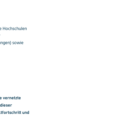
nte Hochschulen
r
ungen) sowie
e vernetzte
 dieser
­fortschritt und