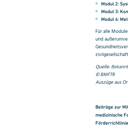
Modul 2: Sys
Modul 3: Kon
Modul 4: Met
Für alle Module
und außeruniver
Gesundheitsvers
zivilgesellscha
Quelle:
Bekannt
© BMFTR
Auszüge aus Ori
Beiträge zur Mi
medizinische Fo
Förderricht­lin