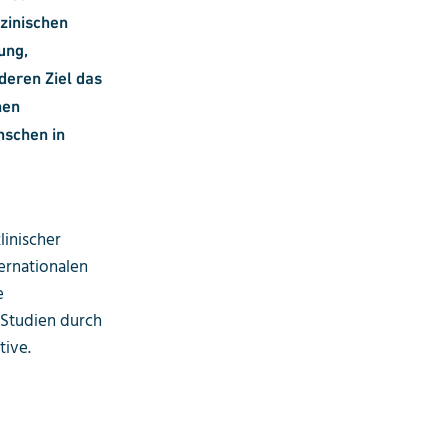
zinischen
ung,
 deren Ziel das
nen
nschen in
linischer
ernationalen
e
 Studien durch
tive.