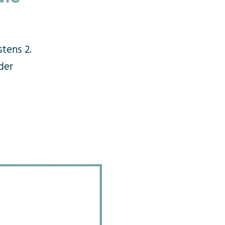
tens 2.
der