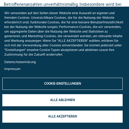
Betroffenenanzahlen unverhältnismäßig. Insbesondere wird bei
den Aufwänden auch der Umgang mit der Reaktion der
Wir verwenden auf den Seiten dieser Website eine Auswahl an eigenen und
fremden Cookies: Unverzichtbare Cookies, die für die Nutzung der Website
angeschriebenen Personen nicht berücksichtigt. Es ist zu
erforderlich sind; funktionale Cookies, die für eine bessere Benutzerfreundlichkeit
berücksichtigen, dass die Zahl der Betroffenen in der Forschung
bei der Nutzung der Website sorgen; Performance-Cookies, die wir verwenden,
um aggregierte Daten über die Nutzung der Website und Statistiken zu
oft vier- oder fünfstellig ist und teilweise auch im sechsstelligen
generieren; und Marketing-Cookies, die verwendet werden, um relevante Inhalte
Bereich liegen kann. Gerade die dann damit verbundenen
und Werbung anzuzeigen. Wenn Sie "ALLE AKZEPTIEREN" wählen, erklären Sie
sich mit der Verwendung aller Cookies einverstanden. Sie können jederzeit unter
finanziellen Hürden gefährden den Forschungszweck.
"Einstellungen" einzelne Cookie-Typen akzeptieren und ablehnen sowie Ihre
Zustimmung für die Zukunft widerrufen.
Zudem wird hier vorausgesetzt, dass zusätzliche Informationen
Datenschutzerklärung
über die Betroffenen aktiv vom Verantwortlichen eingesammelt
Impressum
werden, der die Daten nicht selbst bei den Betroffenen erhoben
hat und insofern in der Forschung oft auch nicht über die
COOKIE-EINSTELLUNGEN
Identifikationsdaten der Betroffenen verfügt. Insofern wird die
Wertung des Art. 11(1) DSGVO hier praktisch umgedreht und der
Verweis in Art. 14(5)(b) auf Art. 89(1) DSGVO mit der
ALLE ABLEHNEN
Notwendigkeit einer datensparsamen Verarbeitung vollständig
ignoriert. Von der Privilegierung der Forschung ist insoweit
ALLE AKZEPTIEREN
nichts zu merken.