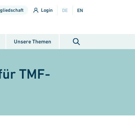
gliedschaft
Login
DE
EN
Unsere Themen
für TMF-