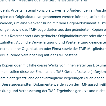
ber die TMF-Website oder die Geschäftsstelle der TMF.
de als Arbeitsmaterial konzipiert, weshalb Änderungen an Ausd
pien der Originaldatei vorgenommen werden können, sofern di
werden, um eine Verwechslung mit dem Originaldokument auszu
ngen sowie das TMF-Logo dürfen aus den geänderten Kopien en
t, als Referenz stets das gedruckte Originaldokument oder die s
rzuhalten. Auch die Vervielfältigung und Weiterleitung geänderte
nnerhalb Ihrer Organisation oder Firma sowie der TMF-Mitgliedsch
ers lautende Vereinbarung mit der TMF besteht.
 Kopien oder mit Hilfe dieses Werks von Ihnen erstellten Dokume
en, sollen diese per Email an die TMF Geschäftsstelle (info@tm
dem nicht gesetzliche oder vertragliche Regelungen (auch gegenü
. Diese zugesandten Dokumente werden von der TMF ausschließ
cklung und Verbesserung der TMF-Ergebnisse genutzt und nicht p