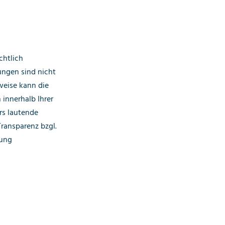
chtlich
ungen sind nicht
sweise kann die
 innerhalb Ihrer
rs lautende
ransparenz bzgl.
tung