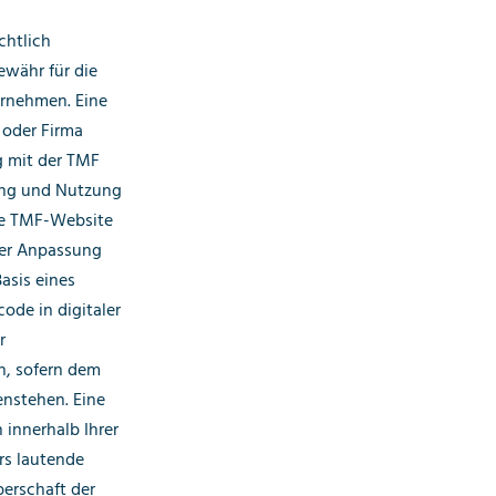
chtlich
ewähr für die
ernehmen. Eine
 oder Firma
g mit der TMF
tung und Nutzung
die TMF-Website
der Anpassung
asis eines
ode in digitaler
r
n, sofern dem
enstehen. Eine
 innerhalb Ihrer
rs lautende
berschaft der