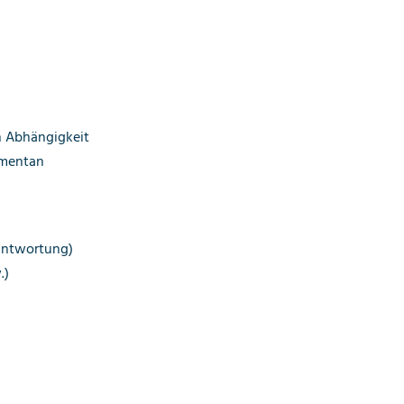
n Abhängigkeit
omentan
antwortung)
.)