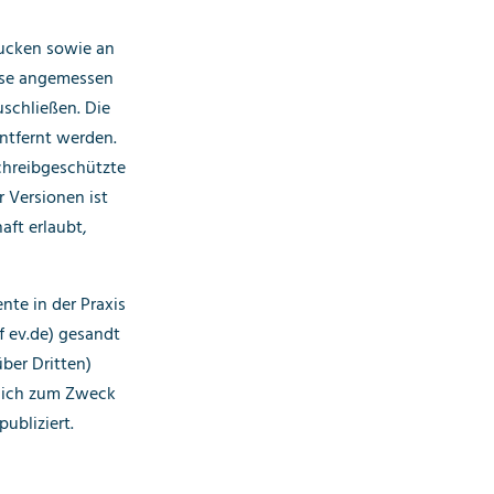
rucken sowie an
ese angemessen
schließen. Die
tfernt werden.
chreibgeschützte
r Versionen ist
aft erlaubt,
nte in der Praxis
f ev.de) gesandt
ber Dritten)
lich zum Zweck
ubliziert.