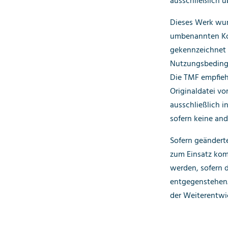
ausschließlich ü
Dieses Werk wur
umbenannten Ko
gekennzeichnet 
Nutzungsbedingu
Die TMF empfiehl
Originaldatei vo
ausschließlich i
sofern keine and
Sofern geänderte
zum Einsatz komm
werden, sofern 
entgegenstehen
der Weiterentwi