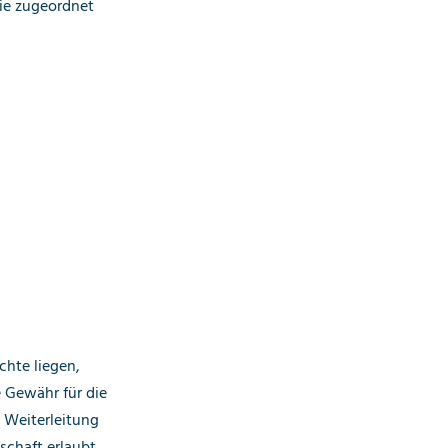
ie zugeordnet
chte liegen,
e Gewähr für die
d Weiterleitung
schaft erlaubt,