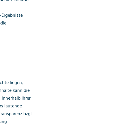
r
-Ergebnisse
 die
chte liegen,
nhalte kann die
 innerhalb Ihrer
rs lautende
ransparenz bzgl.
tung