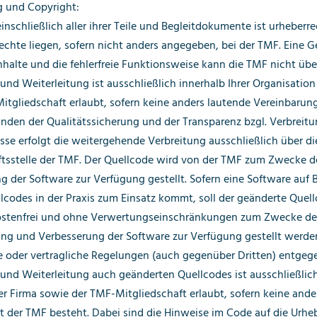
 und Copyright:
inschließlich aller ihrer Teile und Begleitdokumente ist urheberre
echte liegen, sofern nicht anders angegeben, bei der TMF. Eine G
Inhalte und die fehlerfreie Funktionsweise kann die TMF nicht üb
 und Weiterleitung ist ausschließlich innerhalb Ihrer Organisation
itgliedschaft erlaubt, sofern keine anders lautende Vereinbarun
ünden der Qualitätssicherung und der Transparenz bzgl. Verbrei
sse erfolgt die weitergehende Verbreitung ausschließlich über 
ftsstelle der TMF. Der Quellcode wird von der TMF zum Zwecke 
 der Software zur Verfügung gestellt. Sofern eine Software auf B
codes in der Praxis zum Einsatz kommt, soll der geänderte Quellc
ostenfrei und ohne Verwertungseinschränkungen zum Zwecke de
ng und Verbesserung der Software zur Verfügung gestellt werde
e oder vertragliche Regelungen (auch gegenüber Dritten) entgeg
 und Weiterleitung auch geänderten Quellcodes ist ausschließlich
r Firma sowie der TMF-Mitgliedschaft erlaubt, sofern keine ande
 der TMF besteht. Dabei sind die Hinweise im Code auf die Urhe