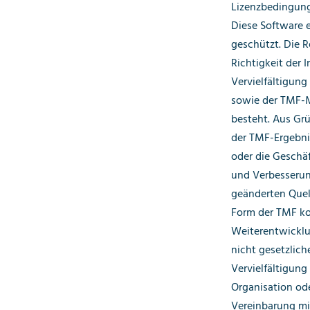
Lizenzbedingung
Diese Software e
geschützt. Die R
Richtigkeit der 
Vervielfältigung
sowie der TMF-M
besteht. Aus Gr
der TMF-Ergebni
oder die Geschä
und Verbesserung
geänderten Quell
Form der TMF k
Weiterentwicklu
nicht gesetzlich
Vervielfältigung
Organisation ode
Vereinbarung mit