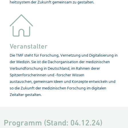
heitssystem der Zukunft gemeinsam zu gestalten.
Veranstalter
Die TMF steht für Forschung, Vernetzung und Digitalisierung in
der Medizin. Sie ist die Dach
organisation der medizinischen
Verbund
for
schung in Deutschland, im Rahmen derer
Spitzenforscherinnen und -forscher Wissen
austauschen, gemeinsam Ideen und Konzepte entwickeln und
so die Zukunft der medizi
ni
schen Forschung im digitalen
Zeitalter ge
stal
ten.
Programm (Stand: 04.12.24)