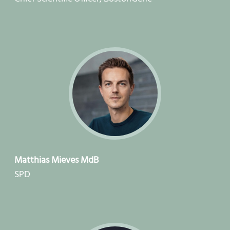
Matthias Mieves MdB
SPD