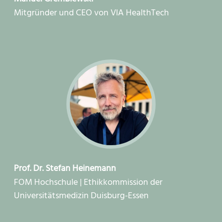
Mitgründer und CEO von VIA HealthTech
Prof. Dr. Stefan Heinemann
FOM Hochschule | Ethikkommission der
Universitätsmedizin Duisburg-Essen