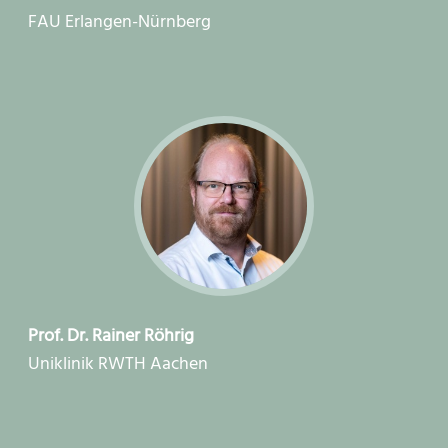
FAU Erlangen-Nürnberg
Prof. Dr. Rainer Röhrig
Uniklinik RWTH Aachen