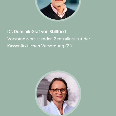
Dr. Dominik Graf von Stillfried
Vorstandsvorsitzender, Zentralinstitut der
Kassenärztlichen Versorgung (ZI)