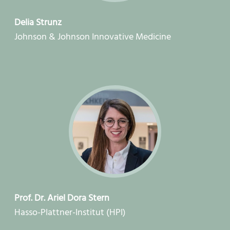
Delia Strunz
Johnson & Johnson Innovative Medicine
Prof. Dr. Ariel Dora Stern
Hasso-Plattner-Institut (HPI)