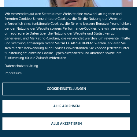
Wir verwenden auf den Seiten dieser Website eine Auswahl an eigenen und
fremden Cookies: Unverzichtbare Cookies, die für die Nutzung der Website
erforderlich sind; funktionale Cookies, die für eine bessere Benutzerfreundlichkeit
bei der Nutzung der Website sorgen; Performance-Cookies, die wir verwenden,
um aggregierte Daten über die Nutzung der Website und Statistiken zu
generieren; und Marketing-Cookies, die verwendet werden, um relevante Inhalte
und Werbung anzuzeigen. Wenn Sie "ALLE AKZEPTIEREN" wählen, erklären Sie
sich mit der Verwendung aller Cookies einverstanden. Sie können jederzeit unter
PRESSEMITTEILUNG
"Einstellungen" einzelne Cookie-Typen akzeptieren und ablehnen sowie Ihre
Zustimmung für die Zukunft widerrufen.
Nationales Digital Health Symposium 2023: Wie
Datenschutzerklärung
digital werden wir wirklich?
Impressum
12.12.2023
Die Digitalisierung des Gesundheits­wesens schreitet dynamisch voran.
COOKIE-EINSTELLUNGEN
ALLE ABLEHNEN
ALLE AKZEPTIEREN