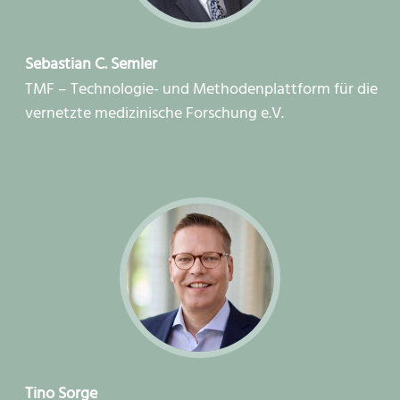
Sebastian C. Semler
TMF – Technologie- und Methodenplattform für die
vernetzte medizinische Forschung e.V.
Tino Sorge