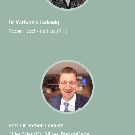
Dr. Katharina Ladewig
Robert Koch-Institut (RKI)
Prof. Dr. Jochen Lennerz
Chief Scientific Officer, BostonGene