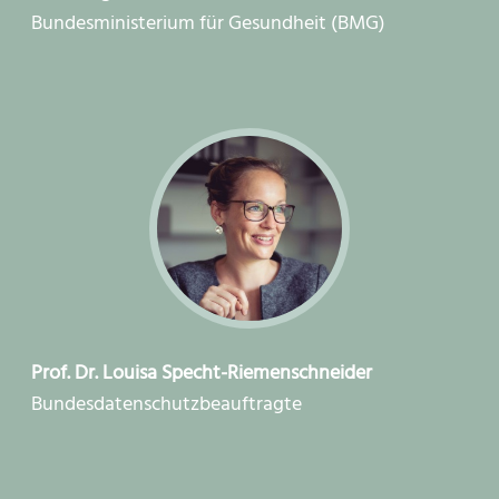
Bundesministerium für Gesundheit (BMG)
Prof. Dr. Louisa Specht-Riemenschneider
Bundesdatenschutzbeauftragte