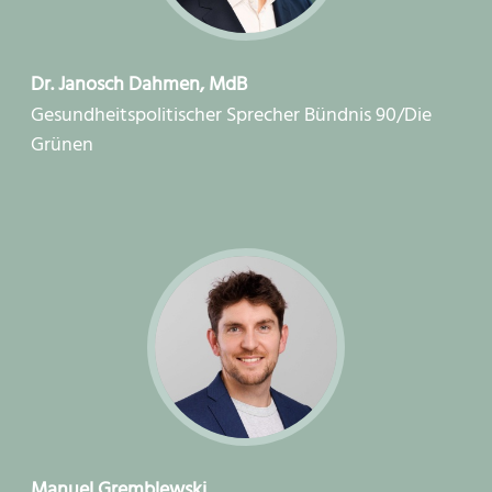
Dr. Janosch Dahmen, MdB
Gesundheitspolitischer Sprecher Bündnis 90/Die
Grünen
Manuel Gremblewski