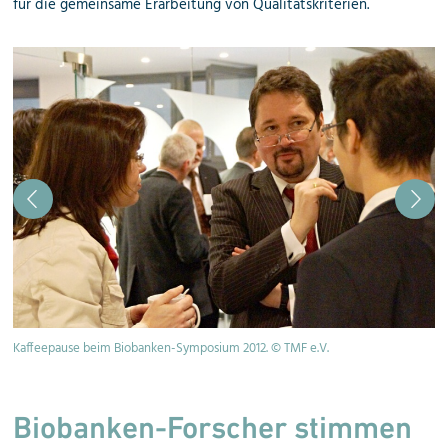
für die gemeinsame Erarbeitung von Qualitätskriterien.
Kaffeepause beim Biobanken-Symposium 2012. © TMF e.V.
Vo
© 
Biobanken-Forscher stimmen