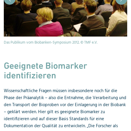
Das Publikum vom Biobanken-Symposium 2012. © TMF e.V.
Bi
Geeignete Biomarker
identifizieren
Wissenschaftliche Fragen müssen insbesondere noch für die
Phase der Präanalytik – also die Entnahme, die Verarbeitung und
den Transport der Bioproben vor der Einlagerung in der Biobank
– geklärt werden. Hier gilt es geeignete Biomarker zu
identifizieren und auf dieser Basis Standards für eine
Dokumentation der Qualität zu entwickeln. „Die Forscher als