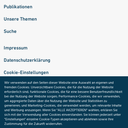
Publikationen
Unsere Themen
Suche
Impressum
Datenschutzerklärung
Cookie-Einstellungen
Wir verwenden auf den Seiten dieser Website eine Auswahl an eigenen und
fremden Cookies: Unverzichtbare Cookies, die für die Nutzung der Website
Medizininformatik-Initiative
erforderlich sind; funktionale Cookies, die für eine bessere Benutzerfreundlichkeit
bei der Nutzung der Website sorgen; Performance-Cookies, die wir verwenden,
um aggregierte Daten über die Nutzung der Website und Statistiken zu
generieren; und Marketing-Cookies, die verwendet werden, um relevante Inhalte
und Werbung anzuzeigen. Wenn Sie "ALLE AKZEPTIEREN" wählen, erklären Sie
ToolPool Gesundheitsforschung
sich mit der Verwendung aller Cookies einverstanden. Sie können jederzeit unter
"Einstellungen" einzelne Cookie-Typen akzeptieren und ablehnen sowie Ihre
Zustimmung für die Zukunft widerrufen.