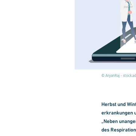
© AryanRaj - stock.
Herbst und Wint
erkrankungen un
„Neben unangen
des Respiratio