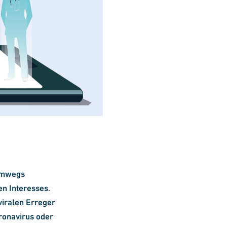
em
wegs
n Interesses.
iralen Erreger
ronavirus oder