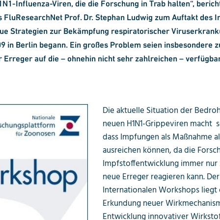
1N1-Influenza-Viren, die die Forschung in Trab halten“, berich
 FluResearchNet Prof. Dr. Stephan Ludwig zum Auftakt des I
e Strategien zur Bekämpfung respiratorischer Viruserkrank
09 in Berlin begann. Ein großes Problem seien insbesondere
 Erreger auf die – ohnehin nicht sehr zahlreichen – verfügba
Die aktuelle Situation der Bedro
neuen H1N1-Grippeviren macht se
dass Impfungen als Maßnahme all
ausreichen können, da die Forsc
Impfstoff­entwicklung immer nur 
neue Erreger reagieren kann. De
Internationalen Workshops liegt 
Erkundung neuer Wirkmechanis
Entwicklung innovativer Wirkstof