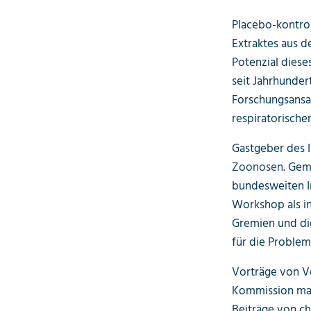
Placebo-kontrol
Extraktes aus d
Potenzial diese
seit Jahrhunder
Forschungsansa
respiratorischen
Gastgeber des I
Zoonosen
. Gem
bundesweiten I
Workshop als in
Gremien und die
für die Problema
Vorträge von Ve
Kommission mac
Beiträge von ch