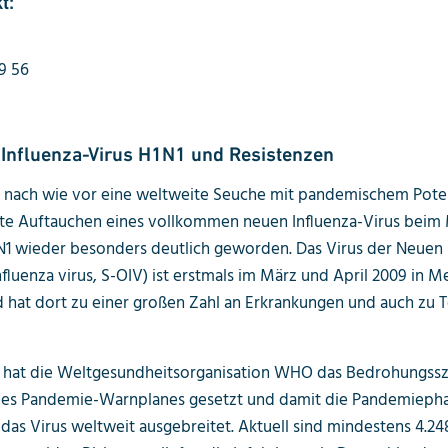
t:
19 56
 Influenza-Virus H1N1 und Resistenzen
st nach wie vor eine weltweite Seuche mit pandemischem Potenz
ste Auftauchen eines vollkommen neuen Influenza-Virus beim
1 wieder besonders deutlich geworden. Das Virus der Neuen 
nfluenza virus, S-OIV) ist erstmals im März und April 2009 in M
 hat dort zu einer großen Zahl an Erkrankungen und auch zu T
9 hat die Welt­gesundheits­organisation WHO das Bedrohungs­sz
des Pandemie-Warnplanes gesetzt und damit die Pandemiepha
h das Virus weltweit ausgebreitet. Aktuell sind mindestens 4.24