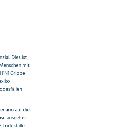
ial. Dies ist
 Menschen mit
H1N1 Grippe
exiko
odesfällen
enario auf die
se ausgelöst.
8 Todesfälle