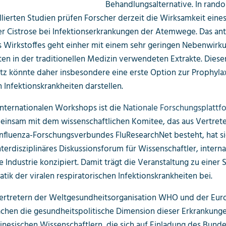
Behandlungs­alternative. In rando
lierten Studien prüfen Forscher derzeit die Wirksamkeit eines
er Cistrose bei Infektions­erkrankungen der Atemwege. Das anti
s Wirkstoffes geht einher mit einem sehr geringen Neben­wirkun
ten in der traditionellen Medizin verwendeten Extrakte. Diese
tz könnte daher insbesondere eine erste Option zur Prophyla
 Infektions­krankheiten darstellen.
nternationalen Workshops ist die
Nationale Forschungsplattf
einsam mit dem wissenschaftlichen Komitee, das aus Vertret
nfluenza-Forschungsverbundes FluResearchNet besteht, hat s
terdisziplinäres Diskussionsforum für Wissenschaftler, interna
 Industrie konzipiert. Damit trägt die Veranstaltung zu einer S
tik der viralen respiratorischen Infektions­krankheiten bei.
rtretern der Welt­gesund­heits­organisation WHO und der Eur
hen die gesundheitspolitische Dimension dieser Erkrankungen
inesischen Wissenschaftlern, die sich auf Einladung des Bund