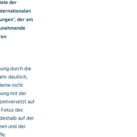
tete der
nternationalen
ungen“, der am
 zunehmende
ren
hung durch die
hr deutlich,
eine nicht
hung mit der
zeitversetzt auf
r Fokus des
deshalb auf der
men und der
fe.