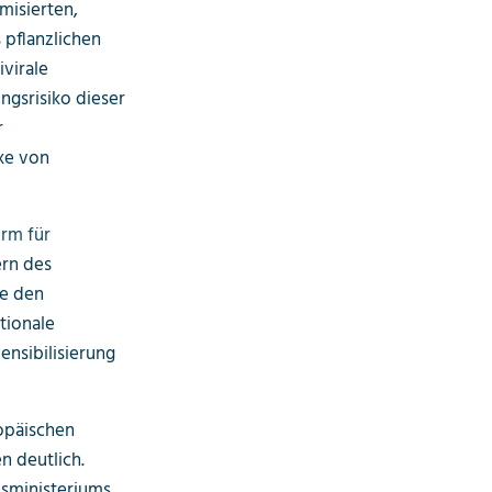
misierten,
 pflanzlichen
virale
gs­risiko dieser
r
xe von
orm für
ern des
ie den
tionale
ensibilisierung
opäischen
 deutlich.
esministeriums