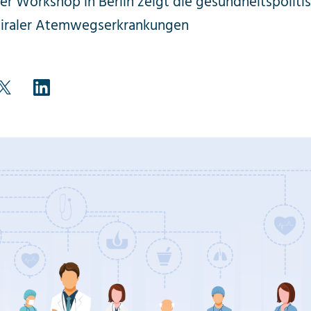
er Workshop in Berlin zeigt die gesund­heits­politi
iraler Atem­wegs­erkrankungen