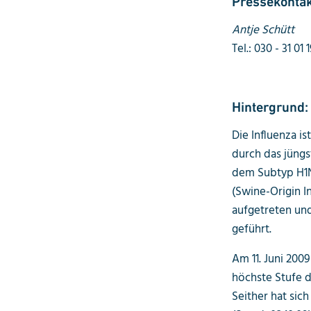
Pressekontak
Antje Schütt
Tel.: 030 - 31 01 
Hintergrund:
Die Influenza i
durch das jüng
dem Subtyp H1N
(Swine-Origin I
aufgetreten und
geführt.
Am 11. Juni 200
höchste Stufe 
Seither hat sic