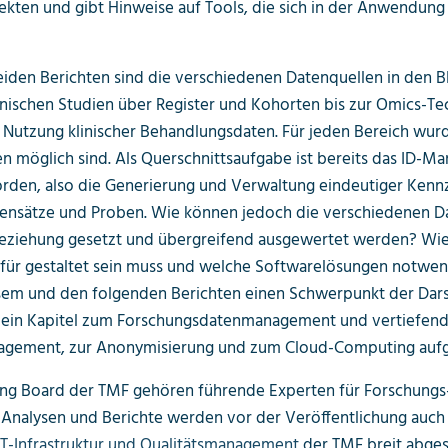
kten und gibt Hinweise auf Tools, die sich in der Anwendung 
beiden Berichten sind die verschiedenen Datenquellen in den
nischen Studien über Register und Kohorten bis zur Omics-T
Nutzung klinischer Behandlungsdaten. Für jeden Bereich wurd
 möglich sind. Als Querschnittsaufgabe ist bereits das ID-
den, also die Generierung und Verwaltung eindeutiger Kennze
ensätze und Proben. Wie können jedoch die verschiedenen D
Beziehung gesetzt und übergreifend ausgewertet werden? Wie 
rfür gestaltet sein muss und welche Softwarelösungen notwend
sem und den folgenden Berichten einen Schwerpunkt der Darst
 ein Kapitel zum Forschungsdaten­management und vertiefend
gement, zur Anonymisierung und zum Cloud-Computing au
ng Board der TMF gehören führende Experten für Forschungs-
 Analysen und Berichte werden vor der Veröffentlichung auch 
IT-Infrastruktur und Qualitätsmanagement
der TMF breit abge