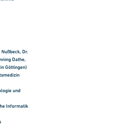
. Nußbeck, Dr.
nning Dathe,
in Göttingen)
ätsmedizin
ologie und
che Informatik
s