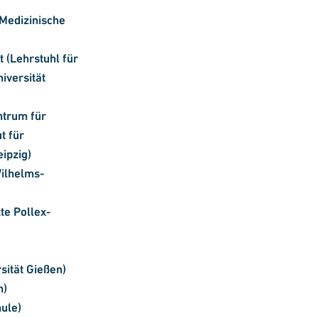
 Medizinische
 (Lehrstuhl für
iversität
ntrum für
t für
eipzig)
Wilhelms-
te Pollex-
sität Gießen)
n)
ule)