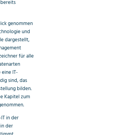
bereits
 Blick genommen
echnologie und
e dargestellt,
Management
ichner für alle
atenarten
eine IT-
ig sind, das
ellung bilden.
e Kapitel zum
fgenommen.
IT in der
in der
stimmt.