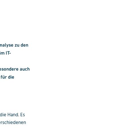
analyse zu den
im IT-
esondere auch
für die
die Hand. Es
verschiedenen