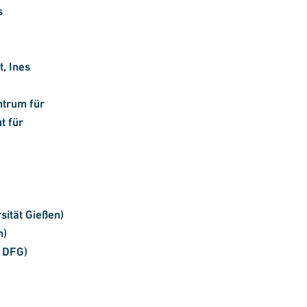
s
, Ines
ntrum für
t für
rsität Gießen)
n)
, DFG)