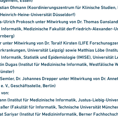
nagement, Essen)
ristian Ohmann
(Koordinierungszentrum für Klinische Studien,
 Heinrich-Heine-Universität Düsseldorf)
ns-Ulrich Prokosch
unter Mitwirkung von Dr. Thomas Ganslandt
 Informatik, Medizinische Fakultät derFriedrich-Alexander-Un
rnberg)
er
unter Mitwirkung von Dr. Toralf Kirsten (LIFE Forschunsgze
erkrankungen, Universität Leipzig) sowie Matthias Löbe (Institu
Informatik, Statistik und Epidemiologie (IMISE), Universität L
rtin Dugas
(Institut für Medizinische Informatik, Westfälische 
Münster)
 Semler, Dr. Johannes Drepper
unter Mitwirkung von Dr. Annet
. V., Geschäftsstelle, Berlin)
 von:
mann
(Institut für Medizinische Informatik, Justus-Liebig-Univer
raßer
(Fakultät für Informatik, Technische Universität Münche
at Sariyar
(Institut für Medizininformatik, Berner Fachhochsch