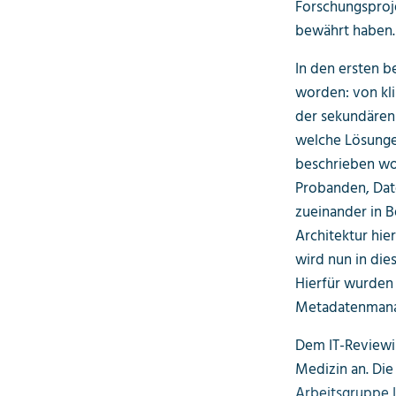
Forschungsproje
bewährt haben.
In den ersten 
worden: von kli
der sekundären 
welche Lösungen
beschrieben wor
Probanden, Dat
zueinander in 
Architektur hie
wird nun in die
Hierfür wurden
Metadatenmana
Dem IT-Reviewi
Medizin an. Die
Arbeitsgruppe 