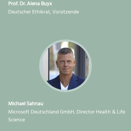
Prof. Dr. Alena Buyx
Deutscher Ethikrat, Vorsitzende
Michael Sahnau
Microsoft Deutschland GmbH, Director Health & Life
Science