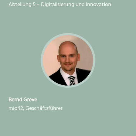
Abteilung 5 – Digitalisierung und Innovation
Bernd Greve
mio42, Geschäftsführer