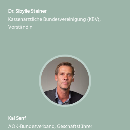
Dr. Sibylle Steiner
Kassenärztliche Bundesvereinigung (KBV),
Vorständin
Kai Senf
AOK-Bundesverband, Geschäftsführer