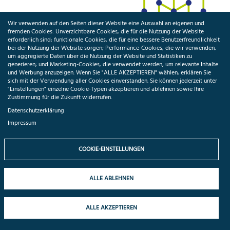
Wir verwenden auf den Seiten dieser Website eine Auswahl an eigenen und
fremden Cookies: Unverzichtbare Cookies, die für die Nutzung der Website
erforderlich sind; funktionale Cookies, die für eine bessere Benutzerfreundlichkeit
bei der Nutzung der Website sorgen; Performance-Cookies, die wir verwenden,
PRESSEMITTEILUNG
um aggregierte Daten über die Nutzung der Website und Statistiken zu
Nationales Digital Health Symposium 2021 zeigt
generieren; und Marketing-Cookies, die verwendet werden, um relevante Inhalte
und Werbung anzuzeigen. Wenn Sie "ALLE AKZEPTIEREN" wählen, erklären Sie
Perspektiven eines ver­netzten Gesundheits­
sich mit der Verwendung aller Cookies einverstanden. Sie können jederzeit unter
datenökosystems auf
"Einstellungen" einzelne Cookie-Typen akzeptieren und ablehnen sowie Ihre
Zustimmung für die Zukunft widerrufen.
16.12.2021
Datenschutzerklärung
Entwicklungen und Potenziale der Digitalisierung der
Impressum
Gesundheitsforschung in der neuen Legislaturperiode stehen im
Mittelpunkt des Nationalen Digital Health Symposiums 2021
COOKIE-EINSTELLUNGEN
ALLE ABLEHNEN
ALLE AKZEPTIEREN