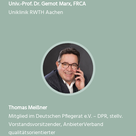
Univ.-Prof. Dr. Gernot Marx, FRCA
Uniklinik RWTH Aachen
Thomas Meißner
Mitglied im Deutschen Pflegerat e.V. – DPR, stellv.
Vorstandsvorsitzender, AnbieterVerband
qualitätsorientierter