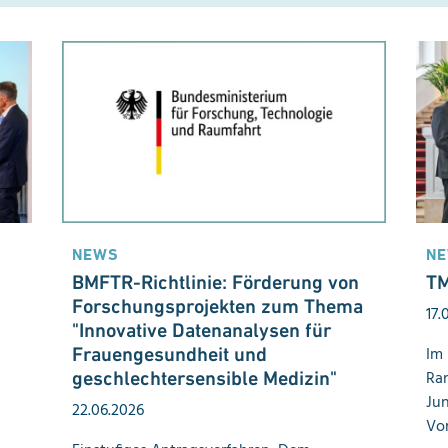
NEWS
N
BMFTR-Richtlinie: Förderung von
TM
Forschungsprojekten zum Thema
17.
"Innovative Daten
analysen für
Im
Frauen
gesundheit und
Ra
geschlechtersensible Medizin"
Jun
22.06.2026
Vo