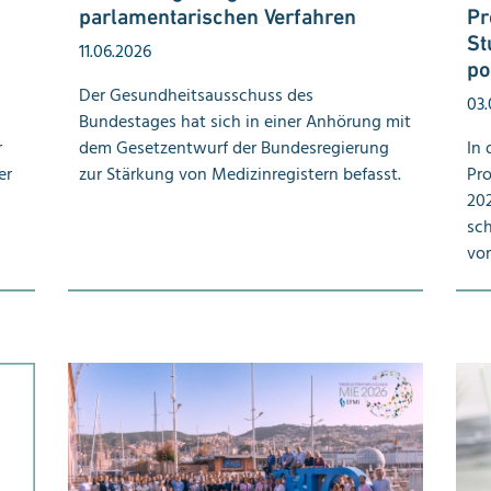
parlamen­tari­schen Verfahren
Pr
St
11.06.2026
po
Der Gesundheitsausschuss des
03.
Bundestages hat sich in einer Anhörung mit
r
dem Gesetzentwurf der Bundesregierung
In 
er
zur Stärkung von Medizinregistern befasst.
Pro
202
sch
vor