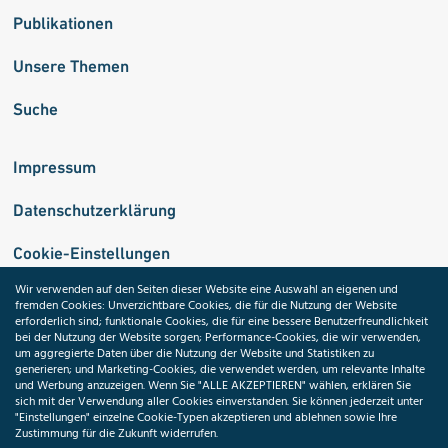
Publikationen
Unsere Themen
Suche
Impressum
Datenschutzerklärung
Cookie-Einstellungen
Wir verwenden auf den Seiten dieser Website eine Auswahl an eigenen und
fremden Cookies: Unverzichtbare Cookies, die für die Nutzung der Website
Medizininformatik-Initiative
erforderlich sind; funktionale Cookies, die für eine bessere Benutzerfreundlichkeit
bei der Nutzung der Website sorgen; Performance-Cookies, die wir verwenden,
um aggregierte Daten über die Nutzung der Website und Statistiken zu
generieren; und Marketing-Cookies, die verwendet werden, um relevante Inhalte
und Werbung anzuzeigen. Wenn Sie "ALLE AKZEPTIEREN" wählen, erklären Sie
ToolPool Gesundheitsforschung
sich mit der Verwendung aller Cookies einverstanden. Sie können jederzeit unter
"Einstellungen" einzelne Cookie-Typen akzeptieren und ablehnen sowie Ihre
Zustimmung für die Zukunft widerrufen.