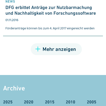
NEWS
DFG erbittet An­träge zur Nutz­bar­machung
und Nach­haltig­keit von For­schungs­soft­ware
01.11.2016
Förderanträge können bis zum 4. April 2017 eingereicht werden
Mehr anzeigen
Archive
2025
2020
2015
2010
2005