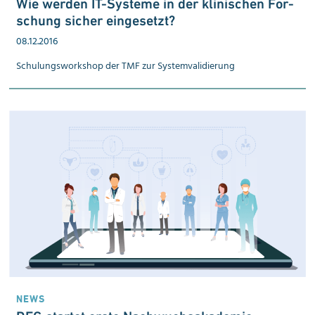
Wie werden IT-Sys­teme in der klinischen For­
schung sicher ein­ge­setzt?
08.12.2016
Schulungsworkshop der TMF zur System­validierung
NEWS