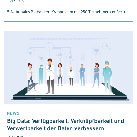
15.12.2016
5. Nationales Biobanken-Symposium mit 250 Teilnehmern in Berlin
NEWS
Big Data: Ver­füg­bar­keit, Ver­knüpf­bar­keit und
Ver­wert­bar­keit der Daten ver­bessern