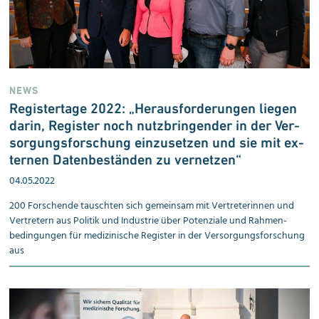
NEWS
Registertage 2022: „Her­aus­for­de­run­gen lie­gen
da­rin, Re­gis­ter noch nutz­brin­gen­der in der Ver­
sor­gungs­for­schung ein­zu­set­zen und sie mit ex­
ter­nen Da­ten­be­stän­den zu ver­net­zen“
04.05.2022
200 Forschende tauschten sich gemeinsam mit Vertreterinnen und
Vertretern aus Politik und Industrie über Potenziale und Rahmen­
bedingungen für medizinische Register in der Versorgungsforschung
aus