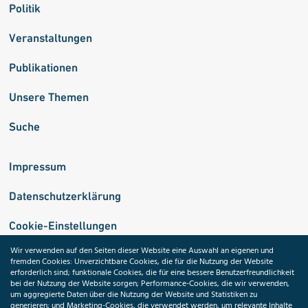
Politik
Veranstaltungen
Publikationen
Unsere Themen
Suche
Impressum
Datenschutzerklärung
Cookie-Einstellungen
Wir verwenden auf den Seiten dieser Website eine Auswahl an eigenen und
fremden Cookies: Unverzichtbare Cookies, die für die Nutzung der Website
Medizininformatik-Initiative
erforderlich sind; funktionale Cookies, die für eine bessere Benutzerfreundlichkeit
bei der Nutzung der Website sorgen; Performance-Cookies, die wir verwenden,
um aggregierte Daten über die Nutzung der Website und Statistiken zu
generieren; und Marketing-Cookies, die verwendet werden, um relevante Inhalte