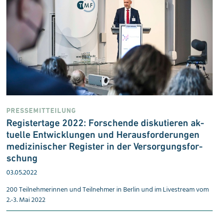
PRESSEMITTEILUNG
Registertage 2022: Forschen­de dis­ku­tie­ren ak­
tu­el­le Ent­wick­lun­gen und Her­aus­for­de­run­gen
me­di­zi­ni­scher Re­gis­ter in der Ver­sor­gungs­for­
schung
03.05.2022
200 Teilnehmerinnen und Teilnehmer in Berlin und im Livestream vom
2.-3. Mai 2022