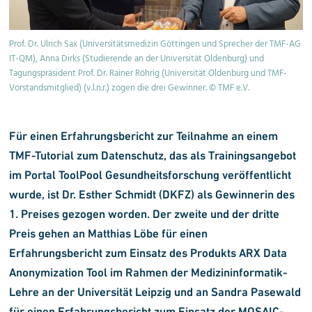
Prof. Dr. Ulrich Sax (Universitätsmedizin Göttingen und Sprecher der TMF-AG
IT-QM), Anna Dirks (Studierende an der Universität Oldenburg) und
Tagungspräsident Prof. Dr. Rainer Röhrig (Universität Oldenburg und TMF-
Vorstandsmitglied) (v.l.n.r.) zogen die drei Gewinner. © TMF e.V.
Für einen Erfahrungsbericht zur Teilnahme an einem
TMF-Tutorial zum Datenschutz, das als Trainingsangebot
im Portal ToolPool Gesundheitsforschung veröffentlicht
wurde, ist Dr. Esther Schmidt (DKFZ) als Gewinnerin des
1. Preises gezogen worden. Der zweite und der dritte
Preis gehen an Matthias Löbe für einen
Erfahrungsbericht zum Einsatz des Produkts ARX Data
Anonymization Tool im Rahmen der Medizininformatik-
Lehre an der Universität Leipzig und an Sandra Pasewald
für einen Erfahrungsbericht zum Einsatz der MOSAIC-